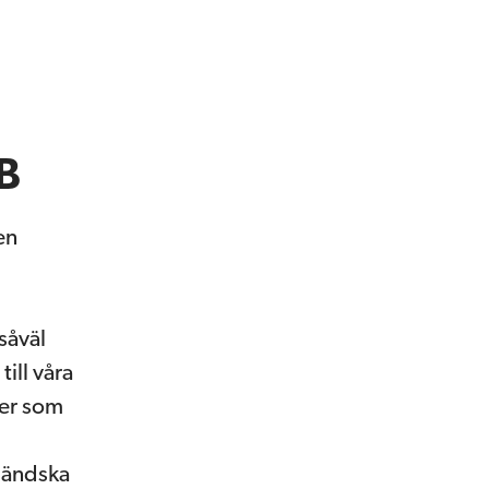
B
en
såväl
ill våra
ner som
ländska