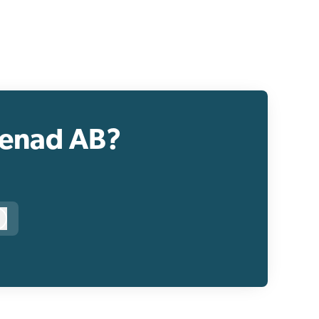
renad AB?
Logga in