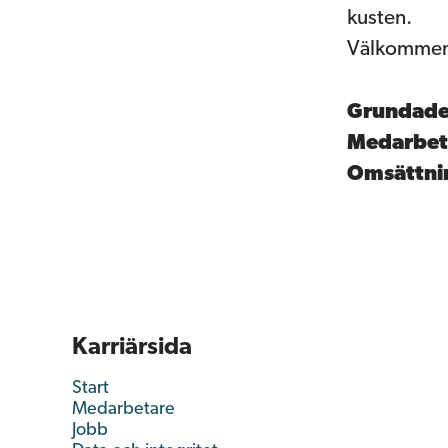
kusten.
Välkommen t
Grundad
Medarbet
Omsättn
Karriärsida
Start
Medarbetare
Jobb