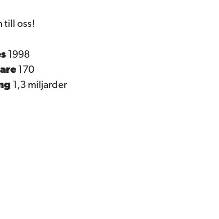
ill oss!
es
1998
are
170
ing
1,3 miljarder