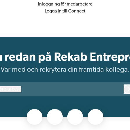
Inloggning för medarbetare
Logga in till Connect
u redan på Rekab Entrep
Var med och rekrytera din framtida kollega.
@
rekab.se
ekab.se