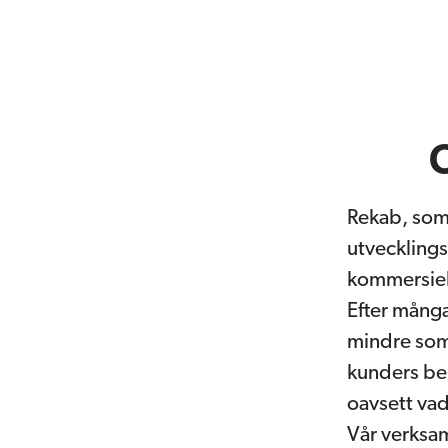
Rekab, som
utvecklings
kommersiel
Efter många
mindre som 
kunders beh
oavsett vad
Vår verksam